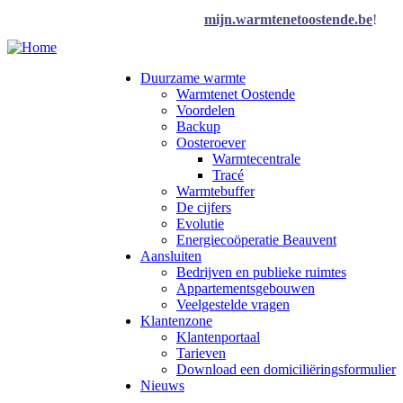
Skip
Raadpleeg je klantenportaal op
mijn.warmtenetoostende.be
!
to
main
content
Duurzame warmte
Warmtenet Oostende
Main
Voordelen
navigation
Backup
Oosteroever
Warmtecentrale
Tracé
Warmtebuffer
De cijfers
Evolutie
Energiecoöperatie Beauvent
Aansluiten
Bedrijven en publieke ruimtes
Appartementsgebouwen
Veelgestelde vragen
Klantenzone
Klantenportaal
Tarieven
Download een domiciliëringsformulier
Nieuws